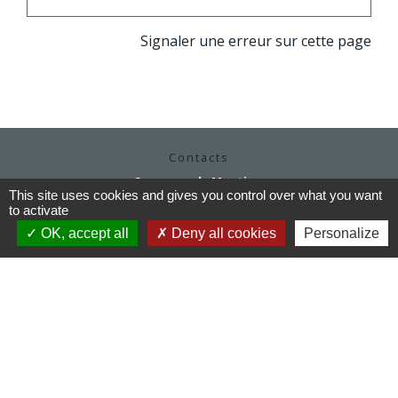
Signaler une erreur sur cette page
Contacts
Commune de Moutiers
This site uses cookies and gives you control over what you want
1Place Saint Martin
to activate
35130 Moutiers - FRANCE
+33 2 99 96 22 88
OK, accept all
Deny all cookies
Personalize
Contact par formulaire
Horaires d'ouverture
Mardi au vendredi : 9h / 12h30
Après-midi et samedi matin sur rendez-vous
mairie@moutiers.bzh