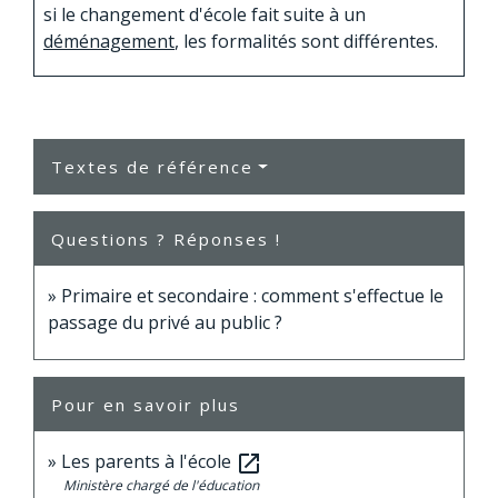
si le changement d'école fait suite à un
déménagement
, les formalités sont différentes.
Textes de référence
Questions ? Réponses !
Primaire et secondaire : comment s'effectue le
passage du privé au public ?
Pour en savoir plus
Les parents à l'école
open_in_new
Ministère chargé de l'éducation