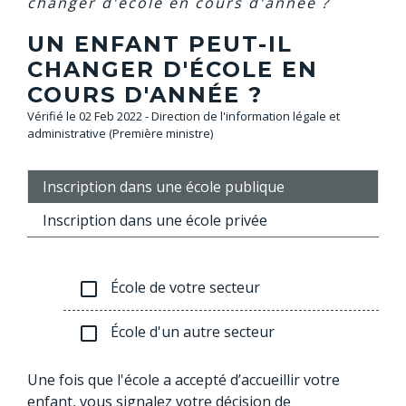
changer d'école en cours d'année ?
UN ENFANT PEUT-IL
CHANGER D'ÉCOLE EN
COURS D'ANNÉE ?
Vérifié le 02 Feb 2022 - Direction de l'information légale et
administrative (Première ministre)
Inscription dans une école publique
Inscription dans une école privée
École de votre secteur
check_box_outline_blank
École d'un autre secteur
check_box_outline_blank
Une fois que l'école a accepté d’accueillir votre
enfant, vous signalez votre décision de