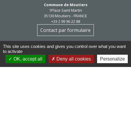
Commune de Moutiers
1Place Saint Martin
35130 Moutiers - FRANCE
+33 2 99 96 22 88
Contact par formulaire
Horaires d'ouverture
This site uses cookies and gives you control over what you want
Mardi au vendredi : 9h / 12h30
to activate
Après-midi et samedi matin sur rendez-vous
OK, accept all
Deny all cookies
Personalize
mairie@moutiers.bzh
Réseaux sociaux
Facebook