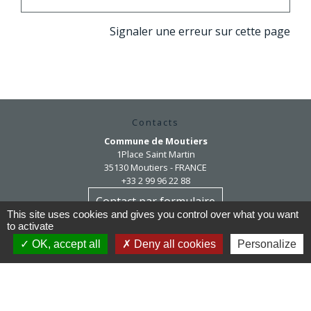
Signaler une erreur sur cette page
Contacts
Commune de Moutiers
1Place Saint Martin
35130 Moutiers - FRANCE
+33 2 99 96 22 88
Contact par formulaire
This site uses cookies and gives you control over what you want
to activate
Horaires d'ouverture
OK, accept all
Deny all cookies
Personalize
Mardi au vendredi : 9h / 12h30
Après-midi et samedi matin sur rendez-vous
mairie@moutiers.bzh