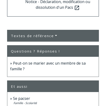
Notice - Déclaration, modification ou
dissolution d'un Pacs
open_in_new
Textes de référence
Questions ? Réponses !
Peut-on se marier avec un membre de sa
famille ?
Et aussi
Se pacser
Famille - Scolarité