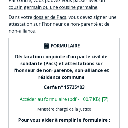
Par contre, vous pouvez vous pacser avec un
cousin germain ou une cousine germaine
.
Dans votre
dossier de Pacs
, vous devez signer une
attestation sur l'honneur de non-parenté et de
non-alliance.
FORMULAIRE
assignment
Déclaration conjointe d'un pacte civil de
solidarité (Pacs) et attestations sur
l'honneur de non-parenté, non-alliance et
résidence commune
Cerfa n° 15725*03
Accéder au formulaire (pdf - 100.7 KB)
open_in_new
Ministère chargé de la justice
Pour vous aider à remplir le formulaire :