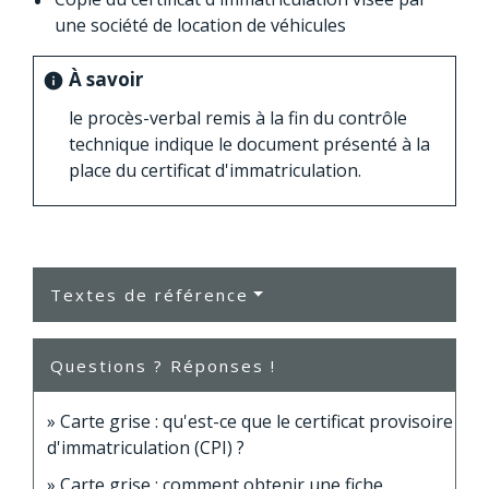
une société de location de véhicules
À savoir
info
le procès-verbal remis à la fin du contrôle
technique indique le document présenté à la
place du certificat d'immatriculation.
Textes de référence
Questions ? Réponses !
Carte grise : qu'est-ce que le certificat provisoire
d'immatriculation (CPI) ?
Carte grise : comment obtenir une fiche