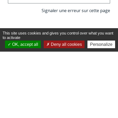
Signaler une erreur sur cette page
This site uses cookies and gives you control over what you want
to activate
OK, accept all
Deny all cookies
Personalize
Contacts
Commune de Moutiers
1Place Saint Martin
35130 Moutiers - FRANCE
+33 2 99 96 22 88
Contact par formulaire
Horaires d'ouverture
Mardi au vendredi : 9h / 12h30
Après-midi et samedi matin sur rendez-vous
mairie@moutiers.bzh