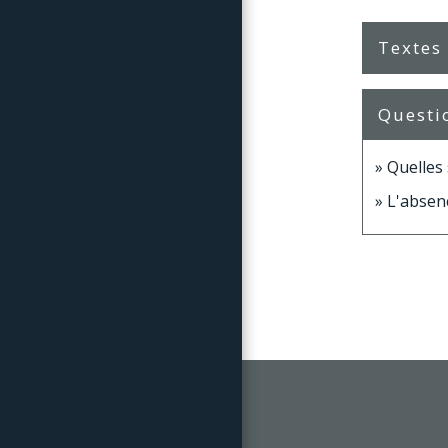
Textes
Questi
Quelles 
L'absenc