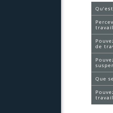
Qu'est
Percev
travai
Pouvez
de tra
Pouvez
suspen
Que se
Pouvez
travai