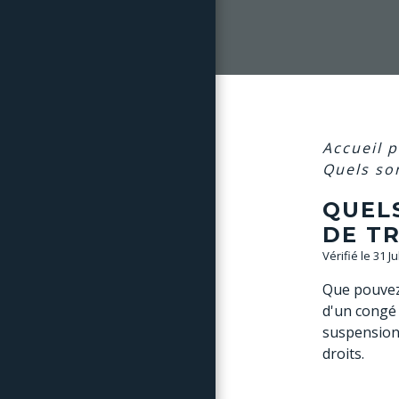
Accueil p
Quels son
QUEL
DE TR
Vérifié le 31 J
Que pouvez-
d'un congé 
suspension 
droits.