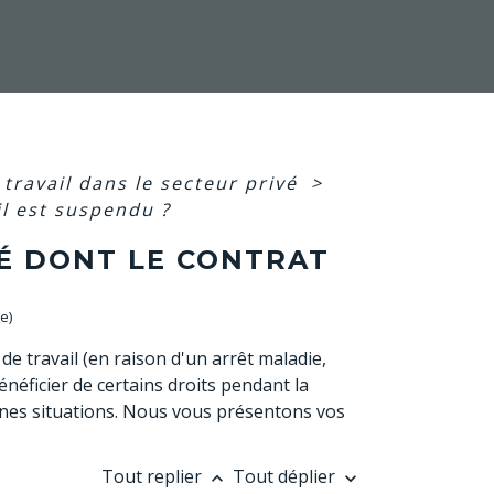
 travail dans le secteur privé
>
il est suspendu ?
IÉ DONT LE CONTRAT
e)
e travail (en raison d'un arrêt maladie,
éficier de certains droits pendant la
ines situations. Nous vous présentons vos
Tout replier
Tout déplier
keyboard_arrow_up
keyboard_arrow_down