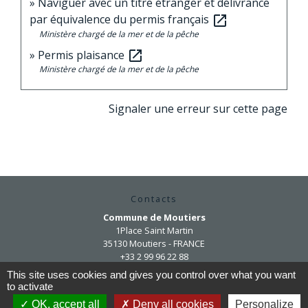
Naviguer avec un titre étranger et délivrance
par équivalence du permis français
open_in_new
Ministère chargé de la mer et de la pêche
Permis plaisance
open_in_new
Ministère chargé de la mer et de la pêche
Signaler une erreur sur cette page
Contacts
Commune de Moutiers
1Place Saint Martin
35130 Moutiers - FRANCE
+33 2 99 96 22 88
This site uses cookies and gives you control over what you want
Contact par formulaire
to activate
OK, accept all
Deny all cookies
Personalize