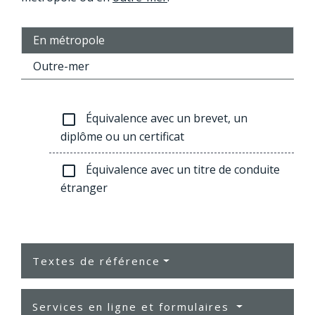
En métropole
Outre-mer
Équivalence avec un brevet, un
check_box_outline_blank
diplôme ou un certificat
Équivalence avec un titre de conduite
check_box_outline_blank
étranger
Textes de référence
Services en ligne et formulaires