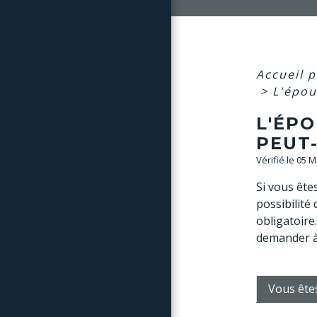
Accueil p
>
L'épou
L'ÉP
PEUT-
Vérifié le 05 
Si vous ête
possibilité
obligatoire
demander à
Vous ête