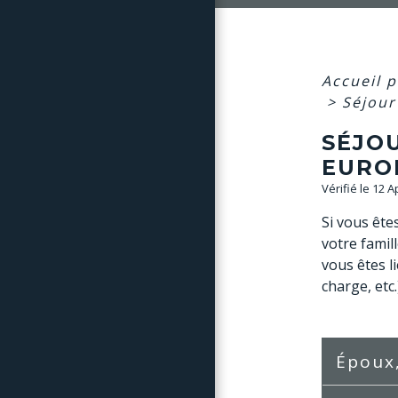
Accueil p
>
Séjour
SÉJOU
EURO
Vérifié le 12 
Si vous ête
votre famil
vous êtes l
charge, etc.
Époux