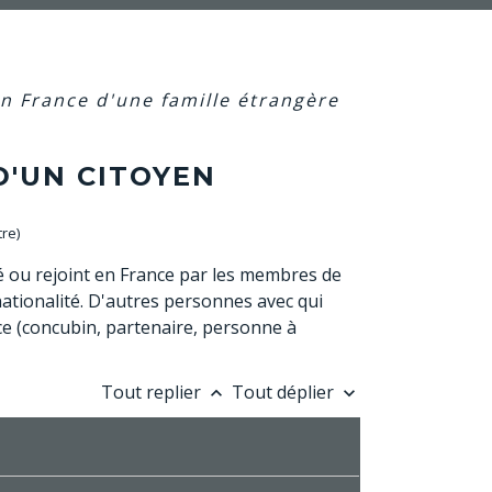
en France d'une famille étrangère
D'UN CITOYEN
tre)
 ou rejoint en France par les membres de
 nationalité. D'autres personnes avec qui
ce (concubin, partenaire, personne à
Tout replier
Tout déplier
keyboard_arrow_up
keyboard_arrow_down