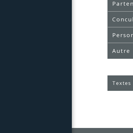
Parte
Concu
Perso
Autre
Textes