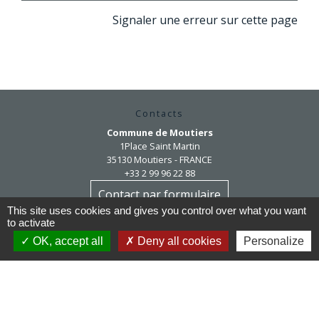
Signaler une erreur sur cette page
Contacts
Commune de Moutiers
1Place Saint Martin
35130 Moutiers - FRANCE
+33 2 99 96 22 88
Contact par formulaire
This site uses cookies and gives you control over what you want
to activate
Horaires d'ouverture
OK, accept all
Deny all cookies
Personalize
Mardi au vendredi : 9h / 12h30
Après-midi et samedi matin sur rendez-vous
mairie@moutiers.bzh