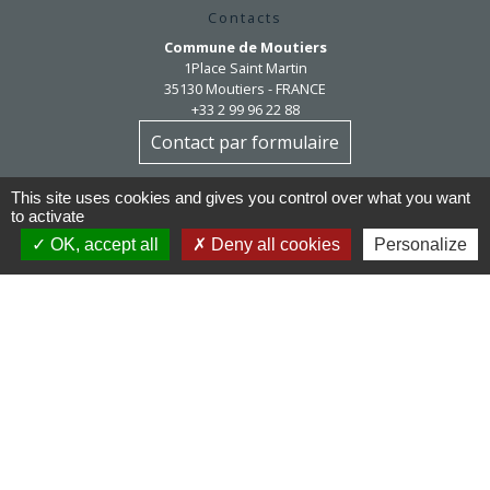
Contacts
Commune de Moutiers
1Place Saint Martin
35130 Moutiers - FRANCE
+33 2 99 96 22 88
Contact par formulaire
This site uses cookies and gives you control over what you want
Horaires d'ouverture
to activate
Mardi au vendredi : 9h / 12h30
Après-midi et samedi matin sur rendez-vous
OK, accept all
Deny all cookies
Personalize
mairie@moutiers.bzh
Réseaux sociaux