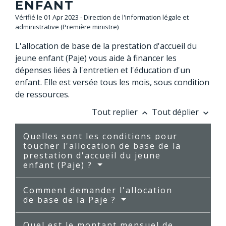
ENFANT
Vérifié le 01 Apr 2023 - Direction de l'information légale et
administrative (Première ministre)
L'allocation de base de la prestation d'accueil du
jeune enfant (Paje) vous aide à financer les
dépenses liées à l'entretien et l'éducation d'un
enfant. Elle est versée tous les mois, sous condition
de ressources.
Tout replier
Tout déplier
keyboard_arrow_up
keyboard_arrow_down
Quelles sont les conditions pour
toucher l'allocation de base de la
prestation d'accueil du jeune
enfant (Paje) ?
Comment demander l'allocation
de base de la Paje ?
Quel est le montant mensuel de