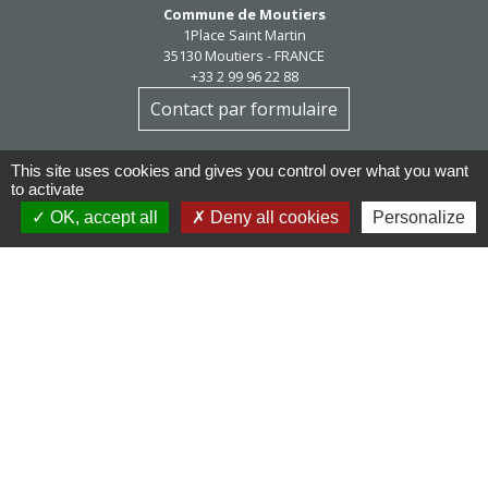
Commune de Moutiers
1Place Saint Martin
35130 Moutiers - FRANCE
+33 2 99 96 22 88
Contact par formulaire
Horaires d'ouverture
This site uses cookies and gives you control over what you want
Mardi au vendredi : 9h / 12h30
to activate
Après-midi et samedi matin sur rendez-vous
OK, accept all
Deny all cookies
Personalize
mairie@moutiers.bzh
Réseaux sociaux
Facebook