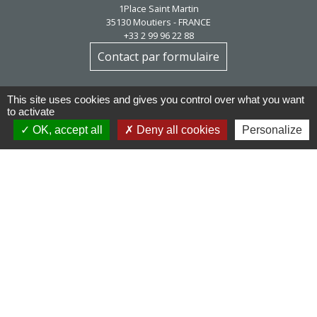
1Place Saint Martin
35130 Moutiers - FRANCE
+33 2 99 96 22 88
Contact par formulaire
Horaires d'ouverture
This site uses cookies and gives you control over what you want
Mardi au vendredi : 9h / 12h30
to activate
Après-midi et samedi matin sur rendez-vous
OK, accept all
Deny all cookies
Personalize
mairie@moutiers.bzh
Réseaux sociaux
Facebook