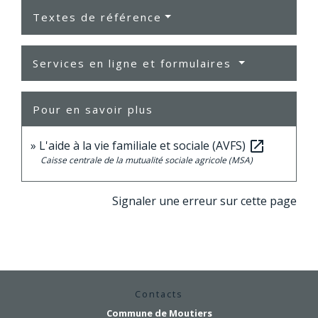
Textes de référence
Services en ligne et formulaires
Pour en savoir plus
L'aide à la vie familiale et sociale (AVFS)
open_in_new
Caisse centrale de la mutualité sociale agricole (MSA)
Signaler une erreur sur cette page
Contacts
Commune de Moutiers