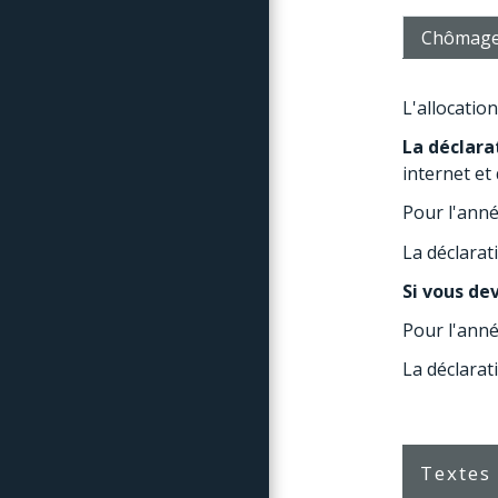
Chômag
L'allocatio
La déclara
internet et
Pour l'anné
La déclarat
Si vous de
Pour l'anné
La déclarat
Textes