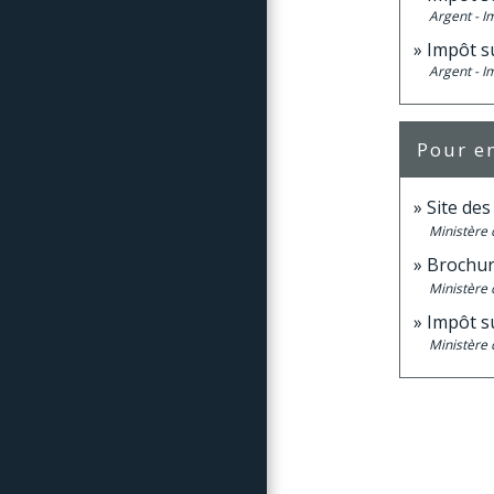
Argent - 
Impôt s
Argent - 
Pour en
Site de
Ministère 
Brochur
Ministère 
Impôt su
Ministère 