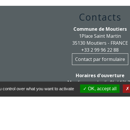
Contacts
Commune de Moutiers
1Place Saint Martin
35130 Moutiers - FRANCE
+33 2 99 96 22 88
Contact par formulaire
Horaires d'ouverture
Mardi au vendredi : 9h / 12h
 control over what you want to activate
OK, accept all
Après-midi et samedi matin sur ren
mairie@moutiers.bzh