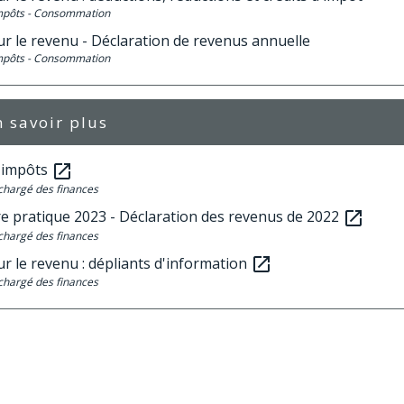
Impôts - Consommation
ur le revenu - Déclaration de revenus annuelle
Impôts - Consommation
 savoir plus
s impôts
open_in_new
chargé des finances
e pratique 2023 - Déclaration des revenus de 2022
open_in_new
chargé des finances
r le revenu : dépliants d'information
open_in_new
chargé des finances