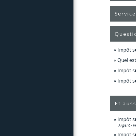
Service
Questi
Impôt su
Quel est
Impôt su
Impôt su
Et auss
Impôt su
Argent - 
Impôt su