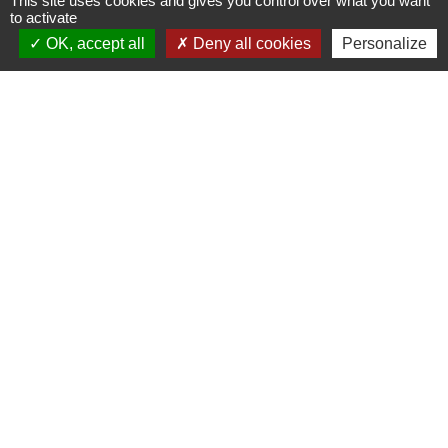
This site uses cookies and gives you control over what you want
to activate
OK, accept all
Deny all cookies
Personalize
Contacts
Commune de Moutiers
1Place Saint Martin
35130 Moutiers - FRANCE
+33 2 99 96 22 88
Contact par formulaire
Horaires d'ouverture
Mardi au vendredi : 9h / 12h30
Après-midi et samedi matin sur rendez-vous
mairie@moutiers.bzh