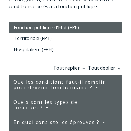
conditions d'accès à la fonction publique.
Fonction publique d'État (FPE)
Territoriale (FPT)
Hospitalière (FPH)
Tout replier
Tout déplier
keyboard_arrow_up
keyboard_arrow_down
Quelles conditions faut-il remplir
pour devenir fonctionnaire ?
Quels sont les types de
concours ?
En quoi consiste les épreuves ?