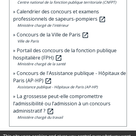
Centre national de la fonction publique territoriale (CNFPT)
Calendrier des concours et examens
professionnels de sapeurs-pompiers
open_in_new
Ministère chargé de l'intérieur
Concours de la Ville de Paris
open_in_new
Ville de Paris
Portail des concours de la fonction publique
hospitalière (FPH)
open_in_new
Ministère chargé de la santé
Concours de l'Assistance publique - Hôpitaux de
Paris (AP-HP)
open_in_new
Assistance publique - Hôpitaux de Paris (AP-HP)
La grossesse peut-elle compromettre
l’admissibilité ou l’admission à un concours
administratif ?
open_in_new
Ministère chargé du travail
Signaler une erreur sur cette page