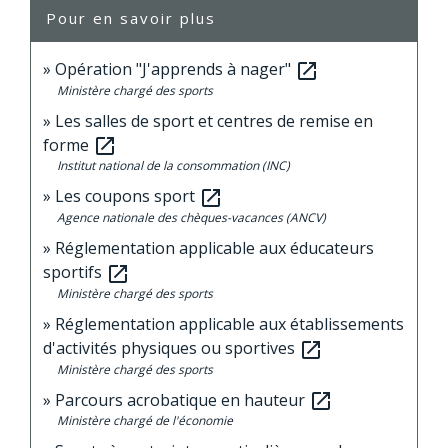
Pour en savoir plus
Opération "J'apprends à nager"
open_in_new
Ministère chargé des sports
Les salles de sport et centres de remise en
forme
open_in_new
Institut national de la consommation (INC)
Les coupons sport
open_in_new
Agence nationale des chèques-vacances (ANCV)
Réglementation applicable aux éducateurs
sportifs
open_in_new
Ministère chargé des sports
Réglementation applicable aux établissements
d'activités physiques ou sportives
open_in_new
Ministère chargé des sports
Parcours acrobatique en hauteur
open_in_new
Ministère chargé de l'économie