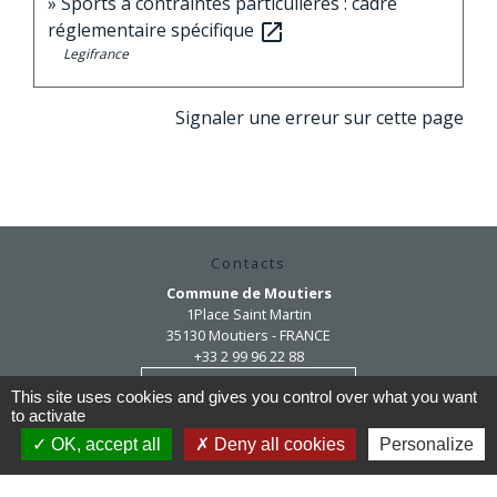
Sports à contraintes particulières : cadre
réglementaire spécifique
open_in_new
Legifrance
Signaler une erreur sur cette page
Contacts
Commune de Moutiers
1Place Saint Martin
35130 Moutiers - FRANCE
+33 2 99 96 22 88
Contact par formulaire
This site uses cookies and gives you control over what you want
to activate
OK, accept all
Deny all cookies
Personalize
Horaires d'ouverture
Mardi au vendredi : 9h / 12h30
Après-midi et samedi matin sur rendez-vous