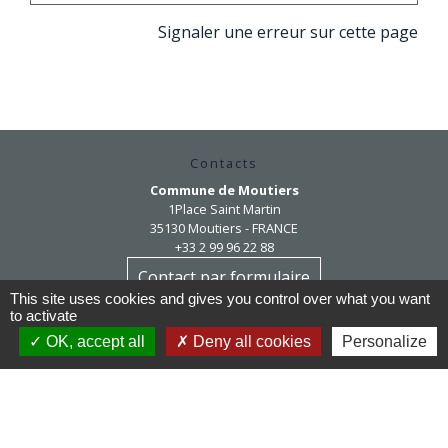
Signaler une erreur sur cette page
Contacts
Commune de Moutiers
1Place Saint Martin
35130 Moutiers - FRANCE
+33 2 99 96 22 88
Contact par formulaire
This site uses cookies and gives you control over what you want
to activate
Horaires d'ouverture
OK, accept all
Deny all cookies
Personalize
Mardi au vendredi : 9h / 12h30
Après-midi et samedi matin sur rendez-vous
mairie@moutiers.bzh