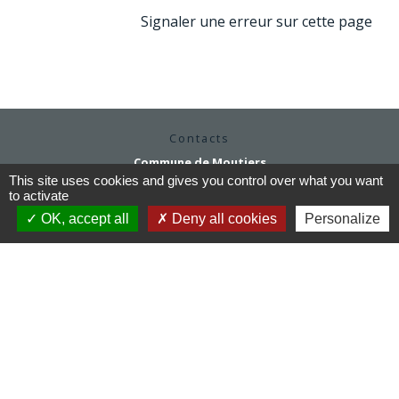
Signaler une erreur sur cette page
Contacts
Commune de Moutiers
1Place Saint Martin
This site uses cookies and gives you control over what you want
to activate
35130 Moutiers - FRANCE
+33 2 99 96 22 88
OK, accept all
Deny all cookies
Personalize
Contact par formulaire
Horaires d'ouverture
Mardi au vendredi : 9h / 12h30
Après-midi et samedi matin sur rendez-vous
mairie@moutiers.bzh