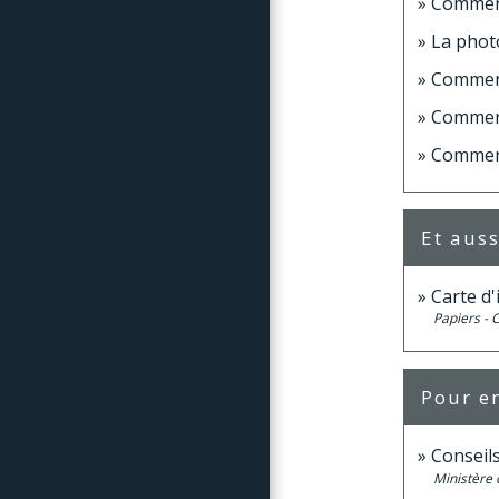
Comment
La photo
Comment
Comment
Comment
Et auss
Carte d'
Papiers - 
Pour en
Conseil
Ministère 