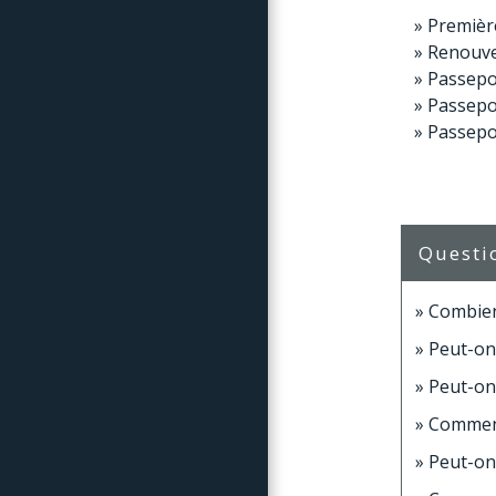
Premiè
Renouve
Passepo
Passepo
Passepo
Questi
Combien
Peut-on
Peut-on
Comment
Peut-on