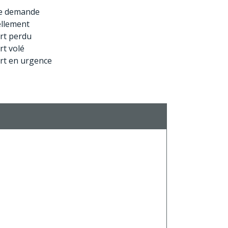
e demande
llement
rt perdu
t volé
rt en urgence