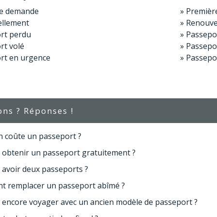
re demande
Premièr
llement
Renouve
rt perdu
Passepo
rt volé
Passepor
rt en urgence
Passepo
ons ? Réponses !
 coûte un passeport ?
 obtenir un passeport gratuitement ?
 avoir deux passeports ?
 remplacer un passeport abîmé ?
 encore voyager avec un ancien modèle de passeport ?