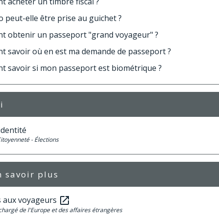
 acheter un timbre fiscal ?
 peut-elle être prise au guichet ?
 obtenir un passeport "grand voyageur" ?
 savoir où en est ma demande de passeport ?
 savoir si mon passeport est biométrique ?
i
identité
Citoyenneté - Élections
 savoir plus
s aux voyageurs
open_in_new
chargé de l'Europe et des affaires étrangères