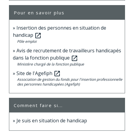
Pour en savoir plus
Insertion des personnes en situation de
handicap
open_in_new
Pôle emploi
Avis de recrutement de travailleurs handicapés
dans la fonction publique
open_in_new
Ministère chargé de la fonction publique
Site de l'Agefiph
open_in_new
Association de gestion du fonds pour l'insertion professionnelle
des personnes handicapées (Agefiph)
Comment faire si...
Je suis en situation de handicap