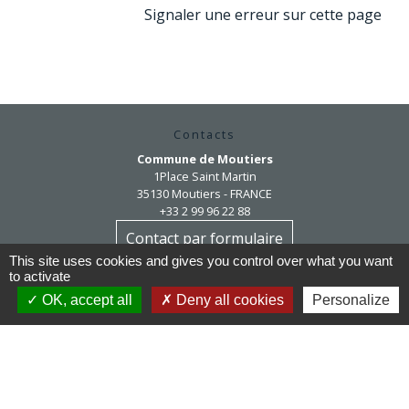
Signaler une erreur sur cette page
Contacts
Commune de Moutiers
1Place Saint Martin
35130 Moutiers - FRANCE
+33 2 99 96 22 88
Contact par formulaire
This site uses cookies and gives you control over what you want
to activate
Horaires d'ouverture
OK, accept all
Deny all cookies
Personalize
Mardi au vendredi : 9h / 12h30
Après-midi et samedi matin sur rendez-vous
mairie@moutiers.bzh