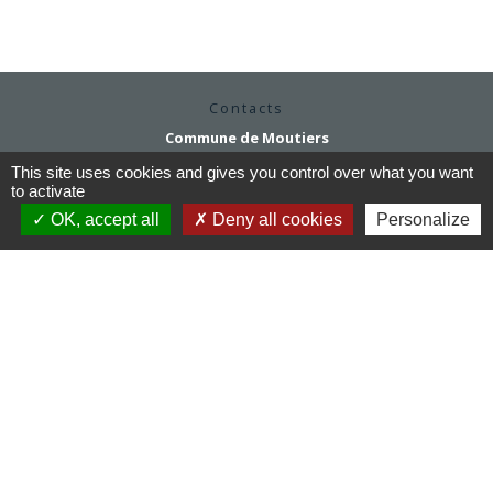
Contacts
Commune de Moutiers
1Place Saint Martin
This site uses cookies and gives you control over what you want
35130 Moutiers - FRANCE
to activate
+33 2 99 96 22 88
OK, accept all
Deny all cookies
Personalize
Contact par formulaire
Horaires d'ouverture
Mardi au vendredi : 9h / 12h30
Après-midi et samedi matin sur rendez-vous
mairie@moutiers.bzh