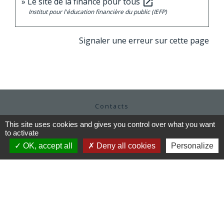
Le site de la finance pour tous
open_in_new
Institut pour l'éducation financière du public (IEFP)
Signaler une erreur sur cette page
Contacts
Commune de Moutiers
This site uses cookies and gives you control over what you want
1Place Saint Martin
to activate
35130 Moutiers - FRANCE
OK, accept all
Deny all cookies
Personalize
+33 2 99 96 22 88
Contact par formulaire
Horaires d'ouverture
Mardi au vendredi : 9h / 12h30
Après-midi et samedi matin sur rendez-vous
mairie@moutiers.bzh