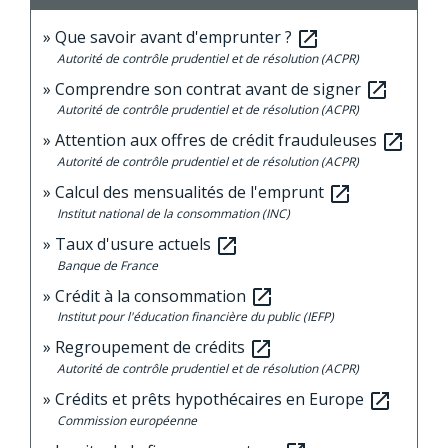
Que savoir avant d'emprunter ?
open_in_new
Autorité de contrôle prudentiel et de résolution (ACPR)
Comprendre son contrat avant de signer
open_in_new
Autorité de contrôle prudentiel et de résolution (ACPR)
Attention aux offres de crédit frauduleuses
open_in_new
Autorité de contrôle prudentiel et de résolution (ACPR)
Calcul des mensualités de l'emprunt
open_in_new
Institut national de la consommation (INC)
Taux d'usure actuels
open_in_new
Banque de France
Crédit à la consommation
open_in_new
Institut pour l'éducation financière du public (IEFP)
Regroupement de crédits
open_in_new
Autorité de contrôle prudentiel et de résolution (ACPR)
Crédits et prêts hypothécaires en Europe
open_in_new
Commission européenne