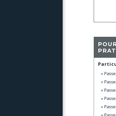
POUR
PRAT
Partic
Passep
Passep
Passep
Passe
Passep
Passep