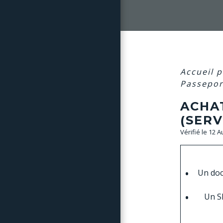
Accueil p
Passepor
ACHAT
(SERV
Vérifié le 12 
Un doc
Un SM