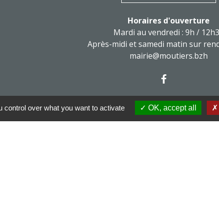
Horaires d'ouverture
Mardi au vendredi : 9h / 12h
Après-midi et samedi matin sur ren
mairie@moutiers.bzh
 control over what you want to activate
OK, accept all
x sociaux
tions légales
-
Politique de confidentialité
-
Accessibilité