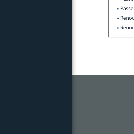
Passe
Renou
Renou