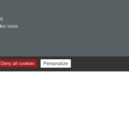
30
dez-vous
Deny all cookies
Personalize
-
Plan du site
-
Gestion des cookies