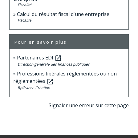
Fiscalité
Calcul du résultat fiscal d'une entreprise
Fiscalité
Pour en savoir plus
Partenaires EDI
open_in_new
Direction générale des finances publiques
Professions libérales réglementées ou non
réglementées
open_in_new
Bpifrance Création
Signaler une erreur sur cette page