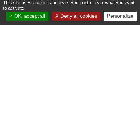
This site uses cookies and gives you control over what you want
Contacts
to activate
Commune de Moutiers
OK, accept all
Deny all cookies
Personalize
1Place Saint Martin
35130 Moutiers - FRANCE
+33 2 99 96 22 88
Contact par formulaire
Horaires d'ouverture
Mardi au vendredi : 9h / 12h30
Après-midi et samedi matin sur rendez-vous
mairie@moutiers.bzh
Réseaux sociaux