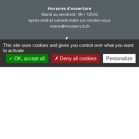
Horaires d'ouverture
Mardi au vendredi : 9h / 12h30
Après-midi et samedi matin sur rendez-vous
mairie@moutiers.bzh
This site uses cookies and gives you control over what you want
to activate
OK, accept all
Deny all cookies
Personalize
Réseaux sociaux
Facebook
Mentions légales
-
Politique de confidentialité
-
Accessibilité
-
Plan du site
-
Gestion des cookies