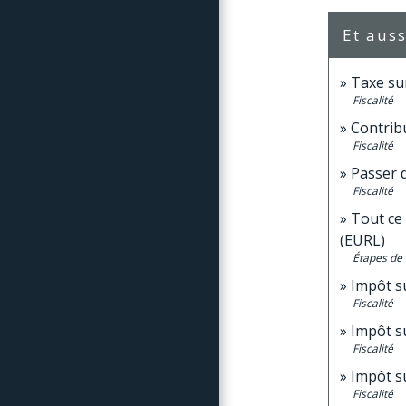
Et auss
Taxe sur
Fiscalité
Contrib
Fiscalité
Passer d
Fiscalité
Tout ce 
(EURL)
Étapes de 
Impôt su
Fiscalité
Impôt su
Fiscalité
Impôt su
Fiscalité