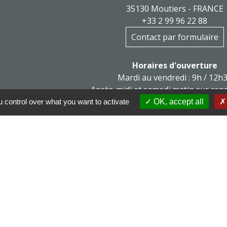
35130 Moutiers - FRANCE
+33 2 99 96 22 88
Contact par formulaire
Horaires d'ouverture
Mardi au vendredi : 9h / 12h
Après-midi et samedi matin sur ren
mairie@moutiers.bzh
 control over what you want to activate
OK, accept all
x sociaux