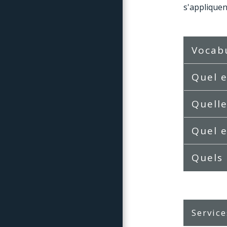
s'appliquen
Vocabu
Quel e
Quelle
Quel e
Quels 
Service