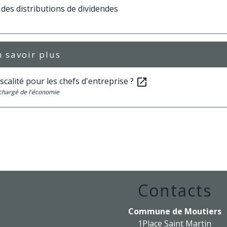
é des distributions de dividendes
 savoir plus
iscalité pour les chefs d'entreprise ?
open_in_new
chargé de l'économie
Contacts
Commune de Moutiers
1Place Saint Martin