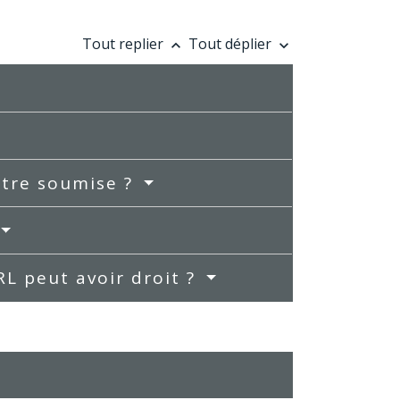
Tout replier
Tout déplier
keyboard_arrow_up
keyboard_arrow_down
être soumise ?
RL peut avoir droit ?