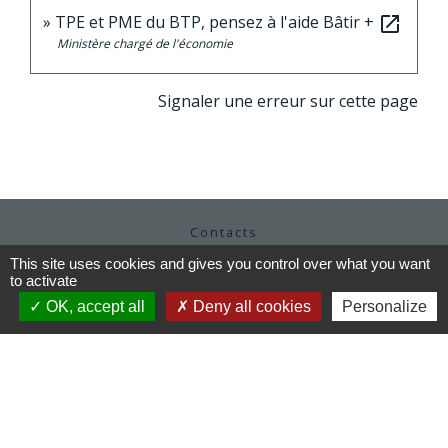
TPE et PME du BTP, pensez à l'aide Bâtir +
open_in_new
Ministère chargé de l'économie
Signaler une erreur sur cette page
Contacts
Commune de Moutiers
This site uses cookies and gives you control over what you want
1Place Saint Martin
to activate
35130 Moutiers - FRANCE
OK, accept all
Deny all cookies
Personalize
+33 2 99 96 22 88
Contact par formulaire
Horaires d'ouverture
Mardi au vendredi : 9h / 12h30
Après-midi et samedi matin sur rendez-vous