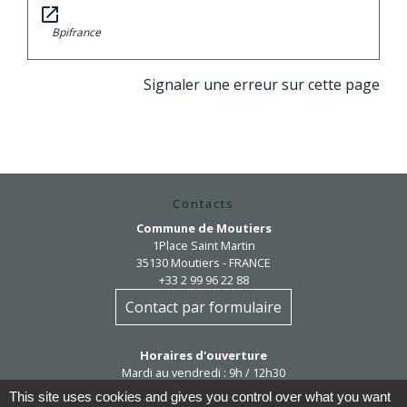
open_in_new
Bpifrance
Signaler une erreur sur cette page
Contacts
Commune de Moutiers
1Place Saint Martin
35130 Moutiers - FRANCE
+33 2 99 96 22 88
Contact par formulaire
Horaires d'ouverture
Mardi au vendredi : 9h / 12h30
Après-midi et samedi matin sur rendez-vous
This site uses cookies and gives you control over what you want