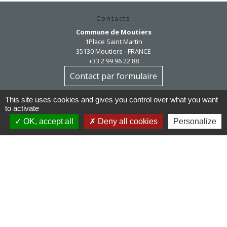
Contacts
Commune de Moutiers
1Place Saint Martin
35130 Moutiers - FRANCE
+33 2 99 96 22 88
Contact par formulaire
This site uses cookies and gives you control over what you want
Horaires d'ouverture
to activate
Mardi au vendredi : 9h / 12h30
OK, accept all
Deny all cookies
Personalize
Après-midi et samedi matin sur rendez-vous
mairie@moutiers.bzh
Réseaux sociaux