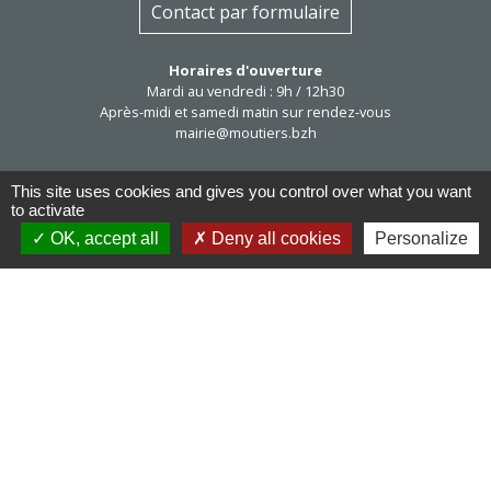
Contact par formulaire
Horaires d'ouverture
Mardi au vendredi : 9h / 12h30
Après-midi et samedi matin sur rendez-vous
mairie@moutiers.bzh
This site uses cookies and gives you control over what you want
to activate
OK, accept all
Deny all cookies
Personalize
Réseaux sociaux
Facebook
Mentions légales
-
Politique de confidentialité
-
Accessibilité
-
Plan du site
-
Gestion des cookies