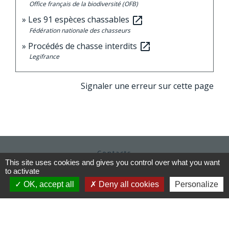
Office français de la biodiversité (OFB)
Les 91 espèces chassables
open_in_new
Fédération nationale des chasseurs
Procédés de chasse interdits
open_in_new
Legifrance
Signaler une erreur sur cette page
Contacts
This site uses cookies and gives you control over what you want
Commune de Moutiers
to activate
1Place Saint Martin
OK, accept all
Deny all cookies
Personalize
35130 Moutiers - FRANCE
+33 2 99 96 22 88
Contact par formulaire