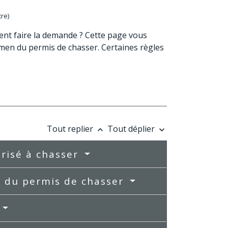
tre)
nt faire la demande ? Cette page vous
xamen du permis de chasser. Certaines règles
Tout replier
Tout déplier
keyboard_arrow_up
keyboard_arrow_down
orisé à chasser
n du permis de chasser