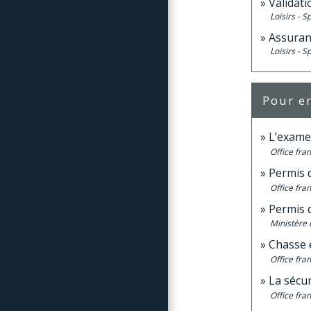
Validat
Loisirs - S
Assuranc
Loisirs - S
Pour en
L’exame
Office fran
Permis 
Office fran
Permis 
Ministère 
Chasse 
Office fran
La sécur
Office fran