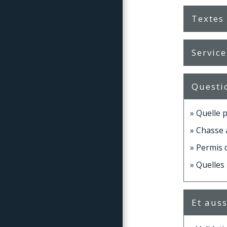
Textes
Service
Questi
Quelle p
Chasse 
Permis 
Quelles
Et auss