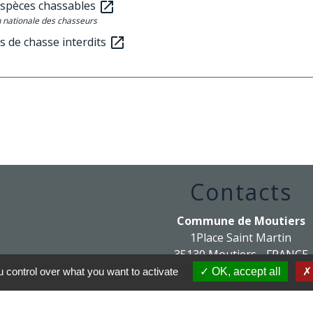
espèces chassables
open_in_new
 nationale des chasseurs
s de chasse interdits
open_in_new
Contacts
Commune de Moutiers
1Place Saint Martin
35130 Moutiers - FRANCE
+33 2 99 96 22 88
 control over what you want to activate
OK, accept all
Contact par formulaire