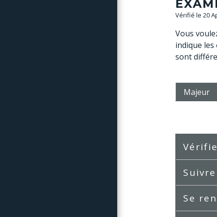
EXAM
Vérifié le 20 
Vous voule
indique les
sont différ
Majeur
Vérifi
Suivre
Se ren