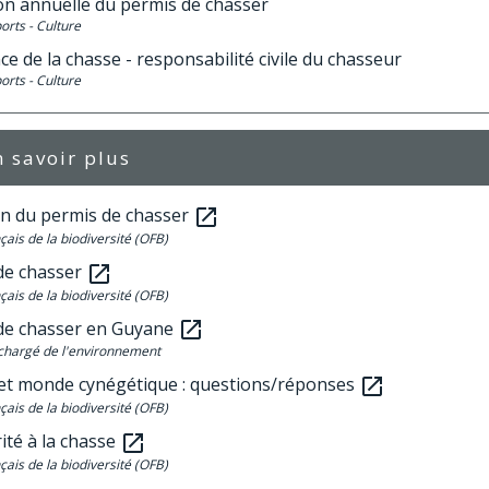
ion annuelle du permis de chasser
ports - Culture
e de la chasse - responsabilité civile du chasseur
ports - Culture
 savoir plus
n du permis de chasser
open_in_new
çais de la biodiversité (OFB)
de chasser
open_in_new
çais de la biodiversité (OFB)
de chasser en Guyane
open_in_new
chargé de l'environnement
et monde cynégétique : questions/réponses
open_in_new
çais de la biodiversité (OFB)
ité à la chasse
open_in_new
çais de la biodiversité (OFB)