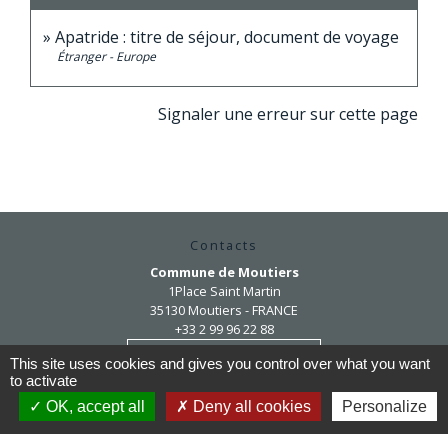
Apatride : titre de séjour, document de voyage
Étranger - Europe
Signaler une erreur sur cette page
Contacts
Commune de Moutiers
1Place Saint Martin
35130 Moutiers - FRANCE
+33 2 99 96 22 88
Contact par formulaire
This site uses cookies and gives you control over what you want
to activate
OK, accept all
Deny all cookies
Personalize
Horaires d'ouverture
Mardi au vendredi : 9h / 12h30