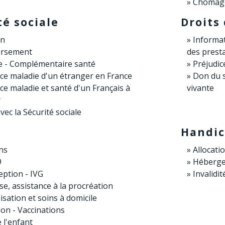
Chômage
té sociale
Droits
on
Informat
rsement
des prestat
e - Complémentaire santé
Préjudic
ce maladie d'un étranger en France
Don du 
e maladie et santé d'un Français à
vivante
r
avec la Sécurité sociale
Handi
ns
Allocati
9
Héberg
eption - IVG
Invalidit
e, assistance à la procréation
isation et soins à domicile
on - Vaccinations
 l'enfant