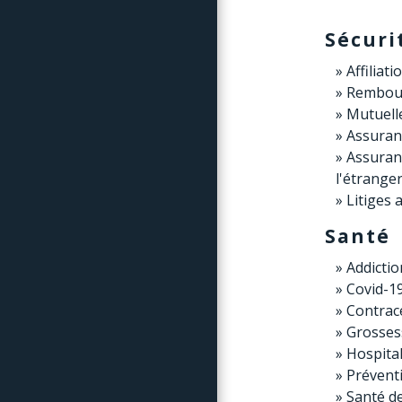
Sécuri
Affiliati
Rembou
Mutuell
Assuran
Assuranc
l'étrange
Litiges 
Santé
Addictio
Covid-1
Contrac
Grossess
Hospital
Préventi
Santé de