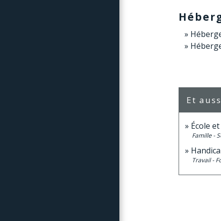
Héber
Héberge
Héberge
Et auss
École e
Famille - S
Handicap
Travail - 