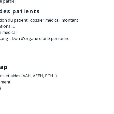
 partiel
 des patients
ion du patient : dossier médical, montant
ions, ...
e médical
sang - Don d'organe d'une personne
cap
ons et aides (AAH, AEEH, PCH...)
ement
é