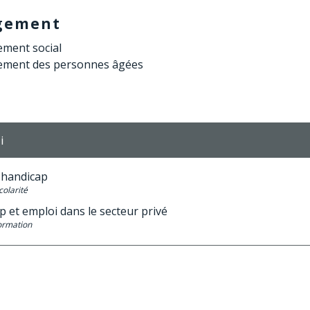
gement
ment social
ment des personnes âgées
i
t handicap
colarité
 et emploi dans le secteur privé
Formation