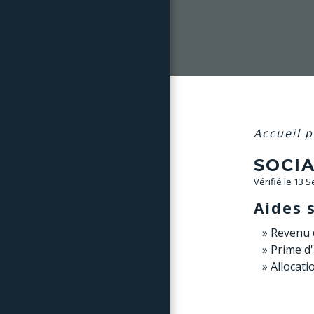
Accueil p
SOCIA
Vérifié le 13 
Aides 
Revenu d
Prime d'
Allocati