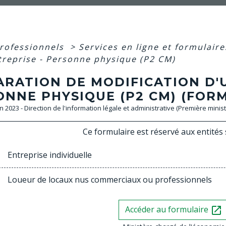
professionnels
>
Services en ligne et formulair
treprise - Personne physique (P2 CM)
ARATION DE MODIFICATION D'
NNE PHYSIQUE (P2 CM) (FORM
an 2023 - Direction de l'information légale et administrative (Première minist
Ce formulaire est réservé aux entités 
Entreprise individuelle
ank
Loueur de locaux nus commerciaux ou professionnels
ank
Accéder au formulaire
open_in_new