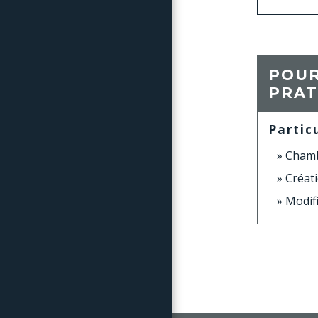
POUR
PRAT
Partic
Chambr
Créati
Modifi